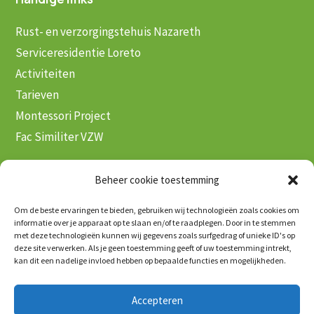
Rust- en verzorgingstehuis Nazareth
Serviceresidentie Loreto
Activiteiten
Tarieven
Montessori Project
Fac Similiter VZW
Over ons
Beheer cookie toestemming
Contact en Ligging
Om de beste ervaringen te bieden, gebruiken wij technologieën zoals cookies om
informatie over je apparaat op te slaan en/of te raadplegen. Door in te stemmen
Waarden & Visie
met deze technologieën kunnen wij gegevens zoals surfgedrag of unieke ID's op
Ons team
deze site verwerken. Als je geen toestemming geeft of uw toestemming intrekt,
kan dit een nadelige invloed hebben op bepaalde functies en mogelijkheden.
Vacatures
Accepteren