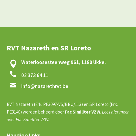
RVT Nazareth en SR Loreto
Waterloosesteenweg 961, 1180 Ukkel


02 373 64 11

info@nazarethrvt.be
RVT Nazareth (Erk. PE3097-VS/BRU/113) en SR Loreto (Erk.
PE3149) worden beheerd door
Fac Similiter VZW
.
Lees hier meer
over Fac Similiter VZW.
Handige links